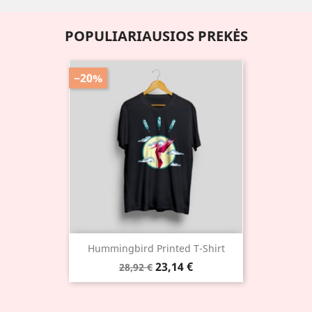
POPULIARIAUSIOS PREKĖS
−20%
Hummingbird Printed T-Shirt
23,14 €
28,92 €