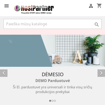
shopping_cart





DĖMESIO
DEMO Parduotuvė
ų
Ši El. parduotuvė yra universali ir tinka visų sriči
produkcijos prekybai